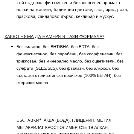
той съдържа фин смесен и безалергенен аромат с
нотки на жасмин, бадемови цветове, глог, ирис, роза,
праскова, сандалово дърво, кехлибар и мускус.
КАКВО НЯМА ДА НАМЕРЯ В ТАЗИ ФОРМУЛА?
Без силикон, без BHT/BHA, без EDTA, без
феноксиетанол, без парабени, без хлорфенезин, без
триклозан, без минерално масло, без оцветители, без
сулфати (SLES/SLS), без фталати, без алкохол, без
съставки от животински произход (100% ВЕГАН), без
етерични масла.
СЪСТАВКИ*:
АКВА (ВОДА), ГЛИЦЕРИН, МЕТИЛ
МЕТАКРИЛАТ КРОСПОЛИМЕР, C15-19 АЛКАН,