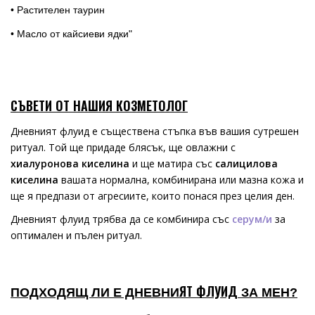
• Растителен таурин
• Масло от кайсиеви ядки"
СЪВЕТИ ОТ НАШИЯ КОЗМЕТОЛОГ
Дневният флуид е съществена стъпка във вашия сутрешен
ритуал. Той ще придаде блясък, ще овлажни с
хиалуронова киселина
и ще матира със
салицилова
киселина
вашата нормална, комбинирана или мазна кожа и
ще я предпази от агресиите, които понася през целия ден.
Дневният флуид трябва да се комбинира със
серум/и
за
оптимален и пълен ритуал.
ЯТ ФЛУИД
ПОДХОДЯЩ ЛИ Е ДНЕВНИ
ЗА МЕН?