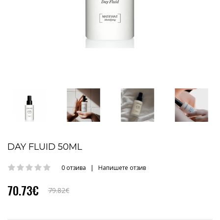
DAY FLUID 50ML
0 отзива
|
Напишете отзив
70.73€
79.82€