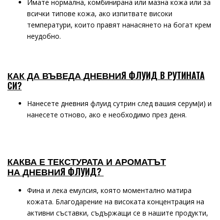
Имате нормална, комбинирана или мазна кожа или за
всички типове кожа, ако изпитвате високи
температури, които правят нанасянето на богат крем
неудобно.
Я ФЛУИД
В РУТИНАТА
КАК ДА ВЪВЕДА
ДНЕВНИ
СИ?
Нанесете дневния флуид сутрин след вашия серум(и) и
нанесете отново, ако е необходимо през деня.
КАКВА Е
ТЕКСТУРАТА И АРОМАТЪТ
Я ФЛУИД
?
НА
ДНЕВНИ
Фина и лека емулсия, която моментално матира
кожата. Благодарение на високата концентрация на
активни съставки, съдържащи се в нашите продукти,