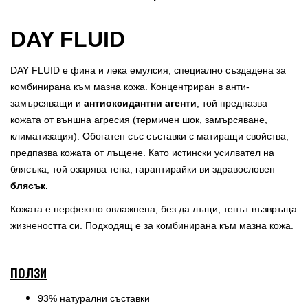
DAY FLUID
DAY FLUID е фина и лека емулсия, специално създадена за
комбинирана към мазна кожа. Концентриран в анти-
замърсяващи и
антиоксидантни агенти
, той предпазва
кожата от външна агресия (термичен шок, замърсяване,
климатизация). Обогатен със съставки с матиращи свойства,
предпазва кожата от лъщене. Като истински усилвател на
блясъка, той озарява тена, гарантирайки ви здравословен
блясък.
Кожата е перфектно овлажнена, без да лъщи; тенът възвръща
жизнеността си. Подходящ е за комбинирана към мазна кожа.
ПОЛЗИ
93% натурални съставки