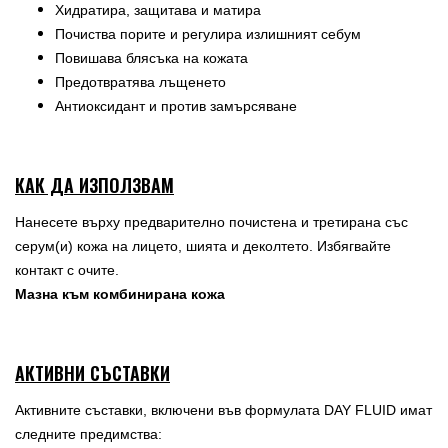
Хидратира, защитава и матира
Почиства порите и регулира излишният себум
Повишава блясъка на кожата
Предотвратява лъщенето
Антиоксидант и против замърсяване
КАК ДА ИЗПОЛЗВАМ
Нанесете върху предварително почистена и третирана със
серум(и) кожа на лицето, шията и деколтето. Избягвайте
контакт с очите.
Мазна към комбинирана кожа
АКТИВНИ СЪСТАВКИ
Активните съставки, включени във формулата DAY FLUID имат
следните предимства: