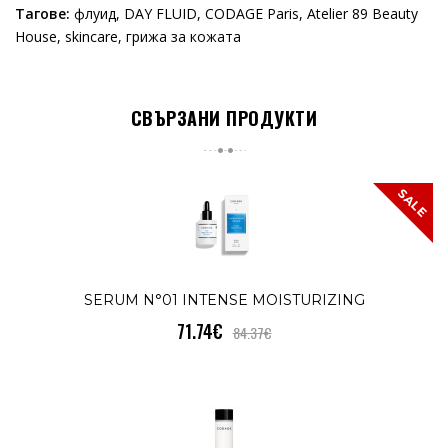
Тагове:
флуид
,
DAY FLUID
,
CODAGE Paris
,
Atelier 89 Beauty
House
,
skincare
,
грижа за кожата
СВЪРЗАНИ ПРОДУКТИ
SALE
SERUM N°01 INTENSE MOISTURIZING
71.74€
84.37€