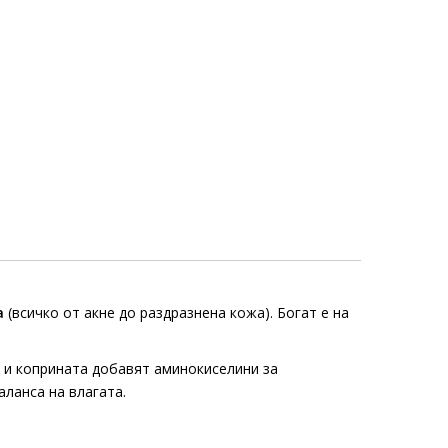
а
(всичко от акне до раздразнена кожа). Богат е на
ca и коприната добавят аминокиселини за
ланса на влагата.