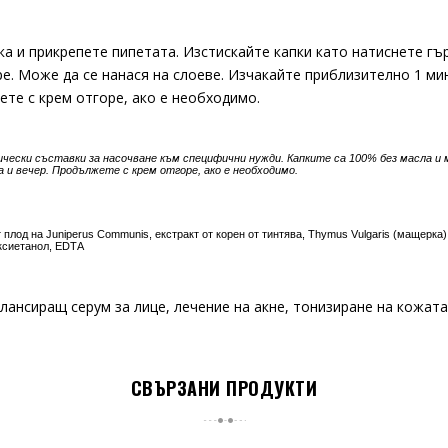
 и прикрепете пипетата. Изстискайте капки като натиснете гърл
е. Може да се нанася на слоеве. Изчакайте приблизително 1 ми
жете с крем отгоре, ако е необходимо.
ически съставки за насочване към специфични нужди. Капките са 100% без масла и 
а и вечер. Продължете с крем отгоре, ако е необходимо.
т плод на Juniperus Communis, екстракт от корен от тинтява, Thymus Vulgaris (мащерка),
оксиетанол, EDTA
лансиращ серум за лице
,
лечение на акне
,
тонизиране на кожата
СВЪРЗАНИ ПРОДУКТИ