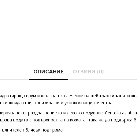
ОПИСАНИЕ
ОТЗИВИ (0)
идратиращ серум използван за лечение на
небалансирана кож
антиоксидантни, тонизиращи и успокояващи качества.
червяването, раздразнението и лекото подуване. Centella asiati
ързва водата с повърхността на кожата, така че да поддържа ба
опълнителен блясък под грима.