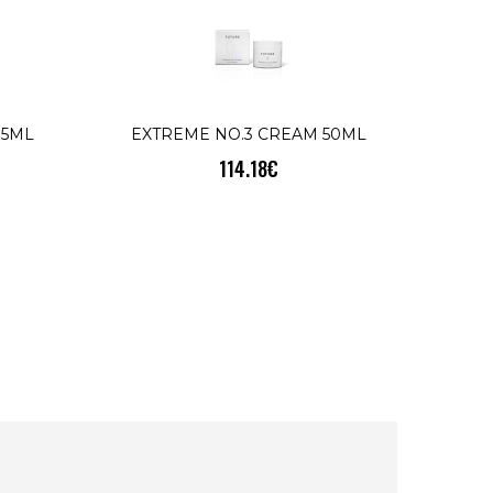
75ML
EXTREME NO.3 CREAM 50ML
114.18€