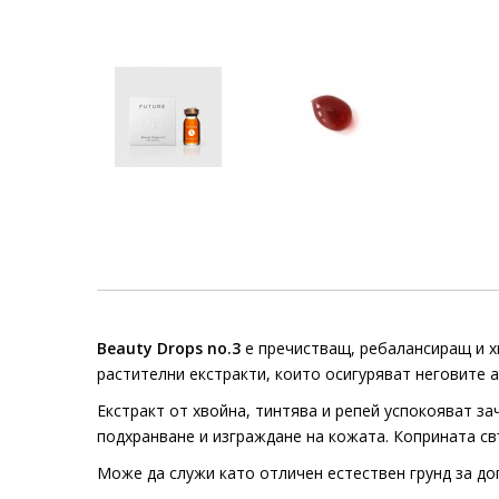
Beauty Drops no.3
е пречистващ, ребалансиращ и х
растителни екстракти, които осигуряват неговите 
Екстракт от хвойна, тинтява и репей успокояват за
подхранване и изграждане на кожата. Коприната св
Може да служи като отличен естествен грунд за д