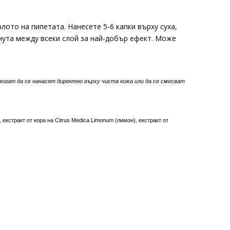
ото на пипетата. Нанесете 5-6 капки върху суха,
нута между всеки слой за най-добър ефект. Може
могат да се нанасят директно върху чиста кожа или да се смесват
 екстракт от кора на Citrus Medica Limonum (лимон), екстракт от