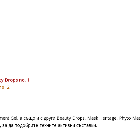
y Drops no. 1
.
no. 2
.
ment Gel, а също и с други Beauty Drops, Mask Heritage, Phyto M
 за да подобрите техните активни съставки.