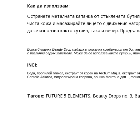
Как да използвам:
Остранете металната капачка от стъклената бутилка
чиста кожа и масажирайте лицето с движения нагор
да се използва както сутрин, така и вечер. Продъл
Всяка бутилка Beauty Drop съдържа уникална комбинация от ботан
с различни серуми/кремове. Може да се използва както сутрин, так
INCI:
Вода, пропилей гликол, екстракт от корен на Arctium Majus, екстракт о
Centella Asiatica, хидролизирана коприна, арника Монтана доп. ., фен
Тагове:
FUTURE 5 ELEMENTS
,
Beauty Drops no. 3
,
ба