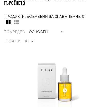
ТЪРСЕНЕТО
ПРОДУКТИ, ДОБАВЕНИ ЗА СРАВНЯВАНЕ: 0
ПОДРЕДБА:
ПОКАЖИ:
GOLDEN TOUCH OIL 30ML
139.95€
Golden Touch Oil е уникална смес от
натурални масла, която съдържа най-
богатия и ефективен изто..