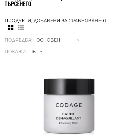
ТЪРСЕНЕТО
ПРОДУКТИ, ДОБАВЕНИ ЗА СРАВНЯВАНЕ: 0
ПОДРЕДБА:
ПОКАЖИ:
CLEANSING BALM 100ML
69.21€
ПОДХРАНВА - ДЕТОКС -
УСПОКОЯВАCleansing Balm 100млНеже
почистващ балсам, който се превръща
масло ..