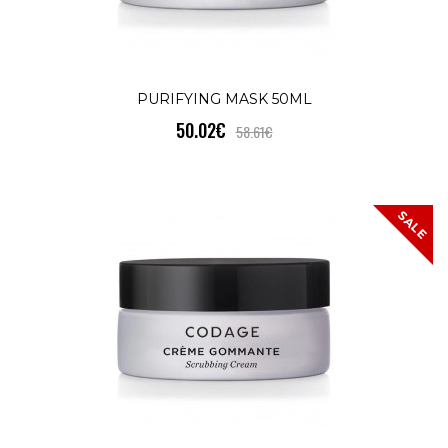
КУПИ
SERUM MIST MOISTURIZING -
SALE
PURIFYING MASK 50ML
ENERGIZING - ANTI POLLUTION
50.02€
58.61€
50.02€
58.61€
ХИДРАТАЦИЯ - ЕНЕРГИЗИРАНЕ -
SALE
ПРОТИВ ЗАМЪРСЯВАНЕ Serum MistTHE
SERUM MIST е продукт за грижа за кож.
КУПИ
SERUM N°01 INTENSE MOISTURIZIN
SALE
71.74€
84.37€