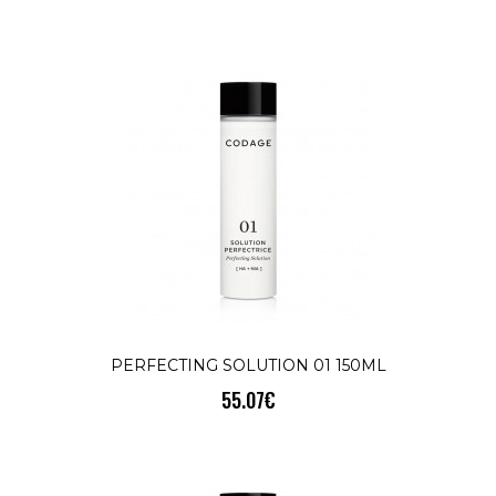
НЕСЪВЪРШЕНСТВА ПО КОЖАТА / МАТ
ТЕНPerfecting Solution №02
150млPERFECTING SOLUTION №02 е
грижа пре..
КУПИ
PERFECTING SOLUTION 03 150ML
88.41€
ЗРЯЛА / НЕСЪВЪРШЕНА КОЖАPerfecting
PERFECTING SOLUTION 01 150ML
Solution №03 150мл(AHA+PHA) -
55.07€
алфахидрокси киселина + полихидрокс..