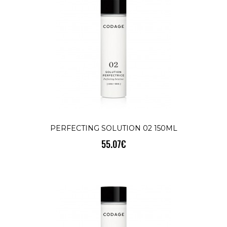
КУПИ
PURIFYING MASK 50ML
SALE
50.02€
58.61€
ПРОТИВ НЕСЪВЪРШЕНСТВА - МАТИРА 
ИЗБИСТРЯPurifying Mask 50млPurifying
Mask е съставена от зелена и б..
PERFECTING SOLUTION 02 150ML
55.07€
КУПИ
SCRUBBING CREAM 50ML
SALE
44.46€
52.54€