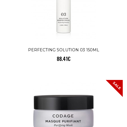
ЕКСФОЛИРАНЕ - УСПОКОЯВАНЕ -
СИЯНИЕScrubbing Cream 50млScrubbing
Cream е богата и успокояваща емулсия.
КУПИ
PERFECTING SOLUTION 03 150ML
88.41€
SERUM MIST MOISTURIZING -
SALE
ENERGIZING - ANTI POLLUTION
50.02€
58.61€
SALE
ХИДРАТАЦИЯ - ЕНЕРГИЗИРАНЕ -
ПРОТИВ ЗАМЪРСЯВАНЕ Serum MistTHE
SERUM MIST е продукт за грижа за кож.