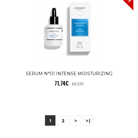
SERUM N°01 INTENSE MOISTURIZING
71.74€
84.37€
1
2
>
>|