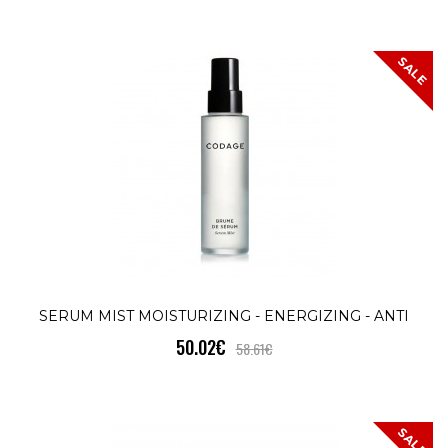
SALE
SERUM MIST MOISTURIZING - ENERGIZING - ANTI
50.02€
58.61€
POLLUTION
SALE