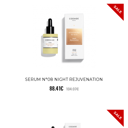
КУПИ
SALE
SERUM N°09 SUN SHIELD SPF 50+
SALE
62.14€
73.26€
СЛЪНЦЕЗАЩИТА SPF 50+ Serum
N°09SERUM N°09 е силно концентрира
формула със слънцезащитни п..
SERUM N°08 NIGHT REJUVENATION
КУПИ
88.41€
104.07€
SERUM N°10 EYE CONTOUR ANTI-
SALE
AGING & ENERGY
SALE
85.38€
100.54€