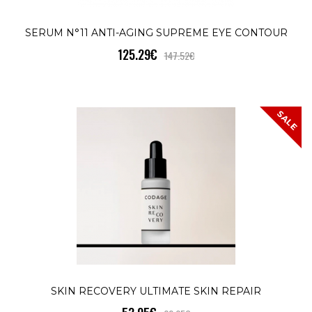
78.81€
98.52€
SERUM N°11 ANTI-AGING SUPREME EYE CONTOUR
125.29€
147.52€
The Super Booster Men`s Libido +
EnduranceПерсонализирайте ежедневн
си уелнес режим с нашите сашет..
SALE
КУПИ
VALENTINE'S TEAM SUPER BOOSTE
SALE
136.41€
197.03€
VALENTINE'S TEAM: SUPER BOOSTER
MEN`S LIBIDO + ENDURANCE & WOMEN
SKIN RECOVERY ULTIMATE SKIN REPAIR
LIBIDO + HORMONE SU..