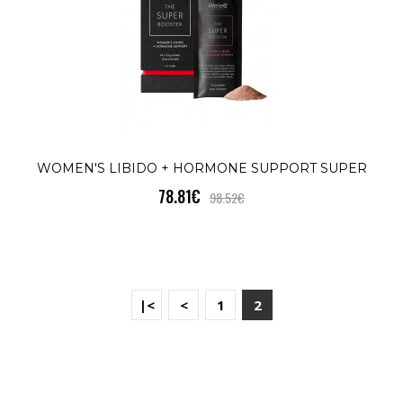
WOMEN'S LIBIDO + HORMONE SUPPORT SUPER
78.81€
98.52€
BOOSTER
|<
<
1
2