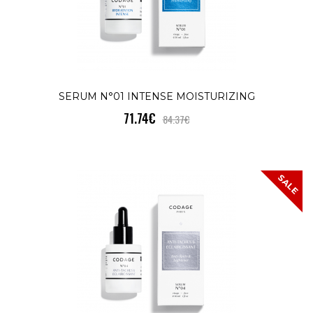
N°01SERUM N°01 е формула,
предназначена за суха и дехидратиран
ко..
КУПИ
SERUM N°01 INTENSE MOISTURIZING
71.74€
84.37€
SERUM N°04 ANTI-SPOTS &
SALE
LIGHTENER
80.83€
94.98€
SALE
ПРОТИВ ПИГМЕНТАЦИЯ - СИЯНИЕ Ser
N°04SERUM N°04 е формула специално
разработена за кожа склонна..
КУПИ