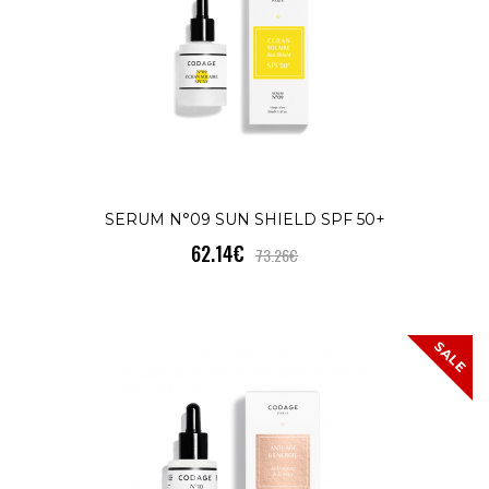
ОКОЛООЧНА ГРИЖА ПРОТИВ СТАРЕЕН
& ЕНЕРГИЯ Serum N°10SERUM N°10 е
цялостна грижа за околоочни..
КУПИ
SERUM N°09 SUN SHIELD SPF 50+
62.14€
73.26€
SERUM N°11 ANTI-AGING SUPREME
SALE
EYE CONTOUR
125.29€
147.52€
SALE
ГЛОБАЛЕН ПРОТИВ СТАРЕЕНЕ Serum
N°11SERUM N°11 е ултраконцентриран
формула против стареене, коят..