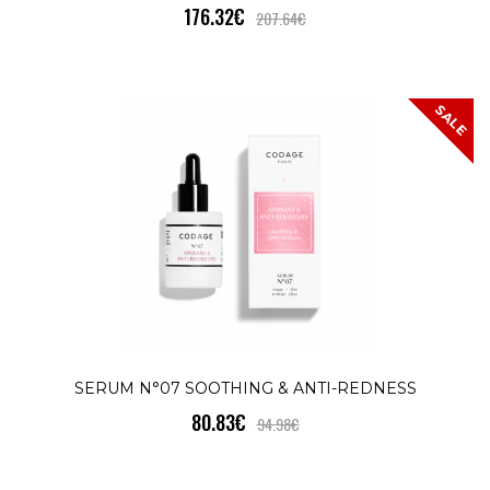
176.32€
207.64€
УСПОКОЯВАНЕ И ПРОТИВ
ЗАЧЕРВЯВАНЕ Serum N°07SERUM N°07 
терапия, специално формулирана за ..
SALE
КУПИ
SERUM N°08 NIGHT REJUVENATION
SALE
88.41€
104.07€
НОЩНА РЕГЕНЕРАЦИЯ Serum
N°08SERUM N°08 интензивно регенери
SERUM N°07 SOOTHING & ANTI-REDNESS
кожата за една нощ. По няколко капк..
80.83€
94.98€